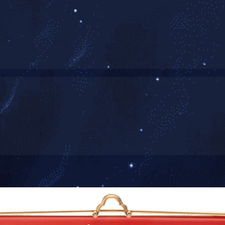
共
1
页
1
条