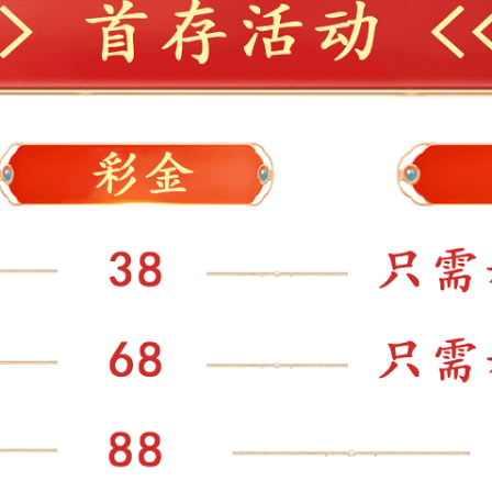
果您有什么问题，欢迎咨询技术员
点击QQ咨询
心
资讯中心
联系方式
地址：广东省广州市
公司动态
网站知识
电话：020
网站运营