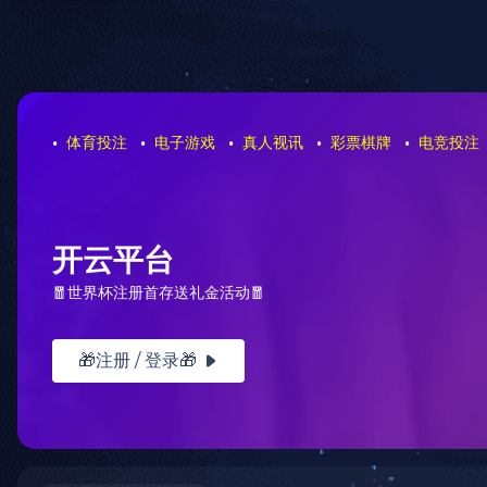
网站首页
网站建设
网