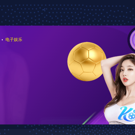
站优化
案例中心
资讯中心
在线留言
联系我们
网站运营
重要国防军工和科研生产基地，邓稼先、于敏等9位“两弹一星”
，背弃初心使命，执纪违纪，执法犯法，罔顾中央八项规定精
无视组织原则，在干部选拔任用中为他人谋取利益并收受财物；