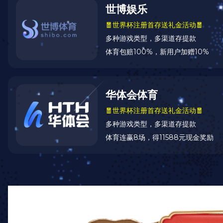
开云
开云app网站平台
据官网介绍，四川绵阳是我
事、做隐姓埋名人”。